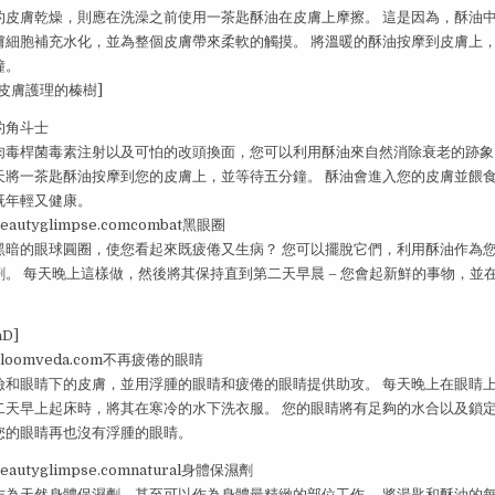
獲
得
的皮膚乾燥，則應在洗澡之前使用一茶匙酥油在皮膚上摩擦。 這是因為，酥油
了
優
膚細胞補充水化，並為整個皮膚帶來柔軟的觸摸。 將溫暖的酥油按摩到皮膚上
勢！
鐘。
皮膚護理的榛樹]
的角斗士
肉毒桿菌毒素注射以及可怕的改頭換面，您可以利用酥油來自然消除衰老的跡象
天將一茶匙酥油按摩到您的皮膚上，並等待五分鐘。 酥油會進入您的皮膚並餵
既年輕又健康。
utyglimpse.comcombat黑眼圈
黑暗的眼球圓圈，使您看起來既疲倦又生病？ 您可以擺脫它們，利用酥油作為
劑。 每天晚上這樣做，然後將其保持直到第二天早晨 – 您會起新鮮的事物，並
aD]
oomveda.com不再疲倦的眼睛
瞼和眼睛下的皮膚，並用浮腫的眼睛和疲倦的眼睛提供助攻。 每天晚上在眼睛
二天早上起床時，將其在寒冷的水下洗衣服。 您的眼睛將有足夠的水合以及鎖
您的眼睛再也沒有浮腫的眼睛。
utyglimpse.comnatural身體保濕劑
作為天然身體保濕劑，甚至可以作為身體最精緻的部位工作。 將湯匙和酥油的