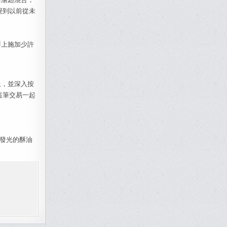
覺到以前從未
唇上施加少許
上，並深入按
這筆交易一起
發光的酥油