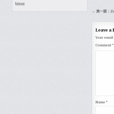
bteoe
Post
← 第一眼：Ze
naviga
Leave a 
Your email 
Comment
*
Name
*