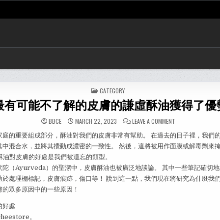
POSTED
CATEGORY
IN
最有可能不了解的皮膚的謙虛酥油獲得了優
ON
BBCE
MARCH 22, 2023
LEAVE A COMMENT
您
最
家庭的重要組成部分，酥油對我們的皮膚非常有幫助。 在過去的日子裡，我們
有
可
其中混合水，並將其攪動成濃密的一致性。 然後，這將被用作面膜或解毒劑來
能
不
的酥油對皮膚的好處是我們被遺忘的類型。
了
解
陀（Ayurveda）的聖潔中，皮膚酥油也被廣泛地談論。 其中一些筆記確切
的
助於處理棚標記，皮膚痕跡，傷口等！ 說到這一點，我們現在將研究為什麼我
皮
膚
膚的眾多原因中的一些原因！
的
謙
虛
的好處
酥
油
eestore。